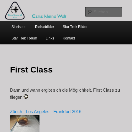
…weil bloggen so schick ist
Zum
primären
Such
Inhalt
Hauptmenü
springen
Ezris kleine Welt
Startseite
Reisebilder
Star Trek Bilder
Star Trek Forum
Links
Kontakt
First Class
Dann und wann ergibt sich die Möglichkeit, First Class zu
fliegen
Zürich - Los Angeles - Frankfurt 2016