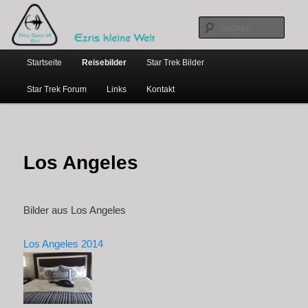
…weil bloggen so schick ist
Zum
primären
Such
Inhalt
Hauptmenü
springen
Ezris kleine Welt
Startseite
Reisebilder
Star Trek Bilder
Star Trek Forum
Links
Kontakt
Los Angeles
Bilder aus Los Angeles
Los Angeles 2014