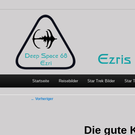
Zum
…weil bloggen so schick ist
primären
Inhalt
Ezris kleine Welt
springen
Hauptmenü
Startseite
Reisebilder
Star Trek Bilder
Star 
Beitragsnavigation
←
Vorheriger
Die gute 