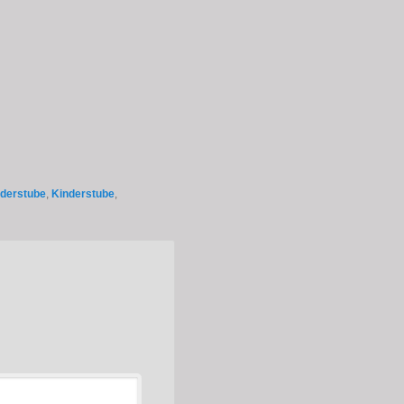
nderstube
,
Kinderstube
,