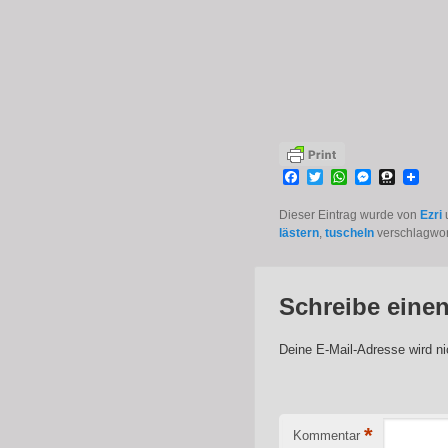
Facebook
Twitter
WhatsApp
Messenge
Three
Dieser Eintrag wurde von
Ezri
lästern
,
tuscheln
verschlagwor
Schreibe eine
Deine E-Mail-Adresse wird nic
*
Kommentar