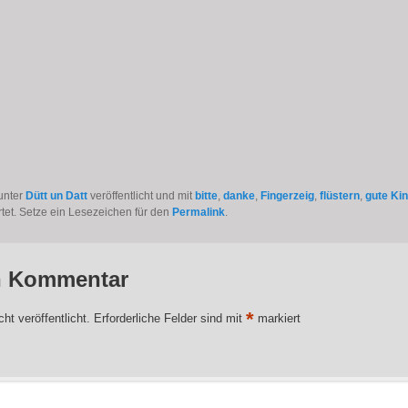
r
ma
unter
Dütt un Datt
veröffentlicht und mit
bitte
,
danke
,
Fingerzeig
,
flüstern
,
gute Ki
tet. Setze ein Lesezeichen für den
Permalink
.
n Kommentar
*
ht veröffentlicht.
Erforderliche Felder sind mit
markiert