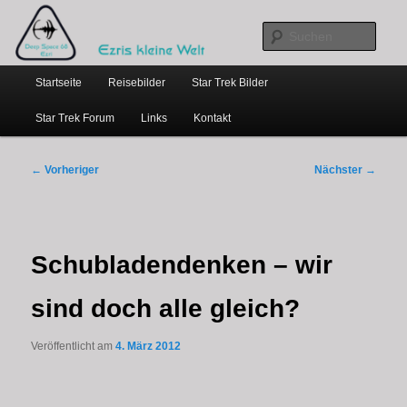
…weil bloggen so schick ist
Zum
primären
Such
Inhalt
Hauptmenü
springen
Ezris kleine Welt
Startseite
Reisebilder
Star Trek Bilder
Star Trek Forum
Links
Kontakt
Beitragsnavigation
←
Vorheriger
Nächster
→
Schubladendenken – wir
sind doch alle gleich?
Veröffentlicht am
4. März 2012