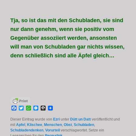
Tja, so ist das mit den Schubladen, sie sind
nur dann genehm, wenn sie positiv vom
Gegenüber assoziiert werden, ansonsten
will man von Schubladen gar nichts wissen,
denn schließlich sind alle Äpfel gleich…
Facebook
Twitter
WhatsApp
Messenger
Threema
Dieser Eintrag wurde von
Ezri
unter
Dütt un Datt
veröffentlicht und
mit
Apfel
,
Klischee
,
Menschen
,
Obst
,
Schubladen
,
Schubladendenken
,
Vorurteil
verschlagwortet. Setze ein
Lesezeichen für den
Permalink
.