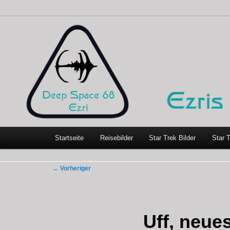
Zum
…weil bloggen so schick ist
primären
Inhalt
Ezris kleine Welt
springen
Hauptmenü
Startseite
Reisebilder
Star Trek Bilder
Star 
Beitragsnavigation
←
Vorheriger
Uff, neu