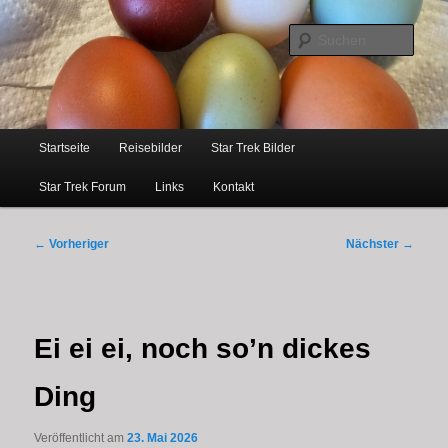
…weil bloggen so schick ist
Zum
primären
Such
Inhalt
springen
Ezris kleine Welt
Hauptmenü
Startseite
Reisebilder
Star Trek Bilder
Star Trek Forum
Links
Kontakt
Beitragsnavigation
←
Vorheriger
Nächster
→
Ei ei ei, noch so’n dickes
Ding
Veröffentlicht am
23. Mai 2026