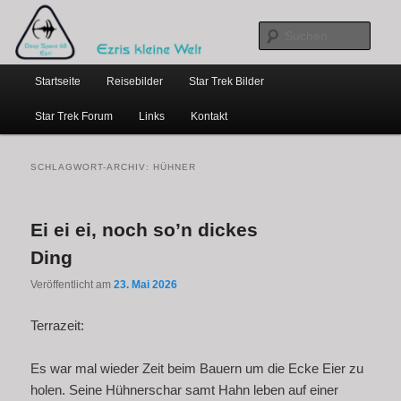
…weil bloggen so schick ist
Zum
Zum
primären
sekundären
Such
Inhalt
Inhalt
Hauptmenü
springen
springen
Ezris kleine Welt
Startseite
Reisebilder
Star Trek Bilder
Star Trek Forum
Links
Kontakt
SCHLAGWORT-ARCHIV:
HÜHNER
Ei ei ei, noch so’n dickes
Ding
Veröffentlicht am
23. Mai 2026
Terrazeit:
Es war mal wieder Zeit beim Bauern um die Ecke Eier zu
holen. Seine Hühnerschar samt Hahn leben auf einer