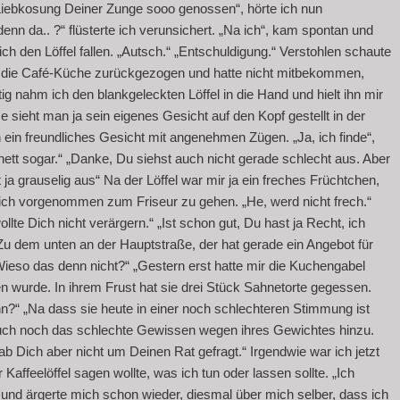
 Liebkosung Deiner Zunge sooo genossen“, hörte ich nun
n da.. ?“ flüsterte ich verunsichert. „Na ich“, kam spontan und
 ich den Löffel fallen. „Autsch.“ „Entschuldigung.“ Verstohlen schaute
 in die Café-Küche zurückgezogen und hatte nicht mitbekommen,
htig nahm ich den blankgeleckten Löffel in die Hand und hielt ihn mir
e sieht man ja sein eigenes Gesicht auf den Kopf gestellt in der
in ein freundliches Gesicht mit angenehmen Zügen. „Ja, ich finde“,
 nett sogar.“ „Danke, Du siehst auch nicht gerade schlecht aus. Aber
 ja grauselig aus“ Na der Löffel war mir ja ein freches Früchtchen,
chlich vorgenommen zum Friseur zu gehen. „He, werd nicht frech.“
wollte Dich nicht verärgern.“ „Ist schon gut, Du hast ja Recht, ich
 Zu dem unten an der Hauptstraße, der hat gerade ein Angebot für
„Wieso das denn nicht?“ „Gestern erst hatte mir die Kuchengabel
n wurde. In ihrem Frust hat sie drei Stück Sahnetorte gegessen.
n?“ „Na dass sie heute in einer noch schlechteren Stimmung ist
uch noch das schlechte Gewissen wegen ihres Gewichtes hinzu.
ab Dich aber nicht um Deinen Rat gefragt.“ Irgendwie war ich jetzt
Kaffeelöffel sagen wollte, was ich tun oder lassen sollte. „Ich
 und ärgerte mich schon wieder, diesmal über mich selber, dass ich