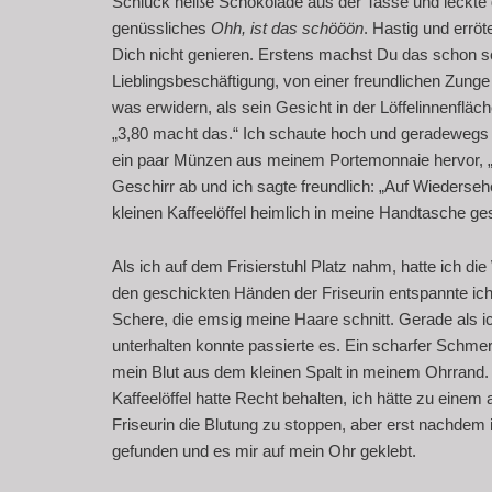
Schluck heiße Schokolade aus der Tasse und leckte g
genüssliches
Ohh, ist das schööön
. Hastig und errö
Dich nicht genieren. Erstens machst Du das schon se
Lieblingsbeschäftigung, von einer freundlichen Zunge
was erwidern, als sein Gesicht in der Löffelinnenfl
„3,80 macht das.“ Ich schaute hoch und geradewegs in
ein paar Münzen aus meinem Portemonnaie hervor, „s
Geschirr ab und ich sagte freundlich: „Auf Wiederseh
kleinen Kaffeelöffel heimlich in meine Handtasche ges
Als ich auf dem Frisierstuhl Platz nahm, hatte ich di
den geschickten Händen der Friseurin entspannte ich
Schere, die emsig meine Haare schnitt. Gerade als 
unterhalten konnte passierte es. Ein scharfer Schmer
mein Blut aus dem kleinen Spalt in meinem Ohrrand. D
Kaffeelöffel hatte Recht behalten, ich hätte zu eine
Friseurin die Blutung zu stoppen, aber erst nachdem i
gefunden und es mir auf mein Ohr geklebt.