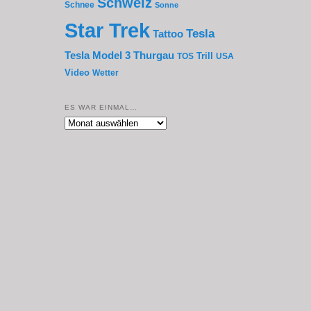
Schweiz
Schnee
Sonne
Star Trek
Tesla
Tattoo
Thurgau
Tesla Model 3
Trill
TOS
USA
Video
Wetter
ES WAR EINMAL…
Es
war
einmal…