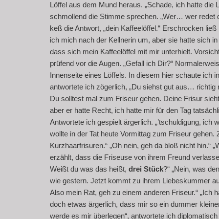
Löffel aus dem Mund heraus. „Schade, ich hatte die
schmollend die Stimme sprechen. „Wer… wer redet den
keß die Antwort, „dein Kaffeelöffel.“ Erschrocken ließ
ich mich nach der Kellnerin um, aber sie hatte sich
dass sich mein Kaffeelöffel mit mir unterhielt. Vorsic
prüfend vor die Augen. „Gefall ich Dir?“ Normalerweis
Innenseite eines Löffels. In diesem hier schaute ich 
antwortete ich zögerlich, „Du siehst gut aus… richtig
Du solltest mal zum Friseur gehen. Deine Frisur sieht
aber er hatte Recht, ich hatte mir für den Tag tatsä
Antwortete ich gespielt ärgerlich. „’tschuldigung, ich 
wollte in der Tat heute Vormittag zum Friseur gehen.
Kurzhaarfrisuren.“ „Oh nein, geh da bloß nicht hin.“ 
erzählt, dass die Friseuse von ihrem Freund verlasse
Weißt du was das heißt,
drei Stück
?“ „Nein, was den
wie gestern. Jetzt kommt zu ihrem Liebeskummer a
Also mein Rat, geh zu einem anderen Friseur.“ „Ich h
doch etwas ärgerlich, dass mir so ein dummer kleiner 
werde es mir überlegen“, antwortete ich diplomatisch