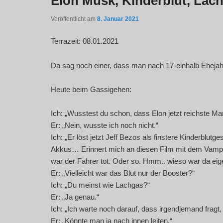
Elon Musk, Kinderblut, Lach
Veröffentlicht am
8. Januar 2021
Terrazeit: 08.01.2021
Da sag noch einer, dass man nach 17-einhalb Ehejah
Heute beim Gassigehen:
Ich: „Wusstest du schon, dass Elon jetzt reichste Man
Er: „Nein, wusste ich noch nicht.“
Ich: „Er löst jetzt Jeff Bezos als finstere Kinderblutgest
Akkus… Erinnert mich an diesen Film mit dem Vam
war der Fahrer tot. Oder so. Hmm.. wieso war da eig
Er: „Vielleicht war das Blut nur der Booster?“
Ich: „Du meinst wie Lachgas?“
Er: „Ja genau.“
Ich: „Ich warte noch darauf, dass irgendjemand fragt
Er: „Könnte man ja nach innen leiten.“