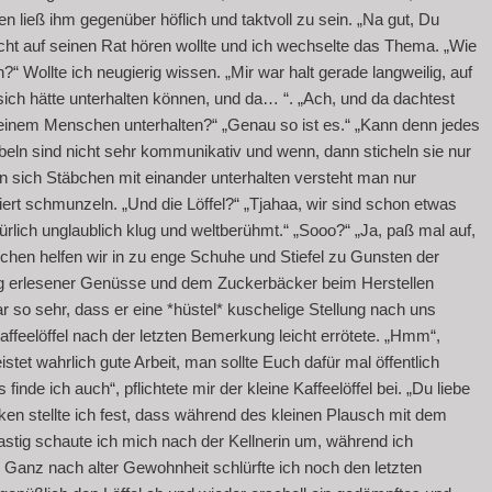
 ließ ihm gegenüber höflich und taktvoll zu sein. „Na gut, Du
icht auf seinen Rat hören wollte und ich wechselte das Thema. „Wie
“ Wollte ich neugierig wissen. „Mir war halt gerade langweilig, auf
ich hätte unterhalten können, und da… “. „Ach, und da dachtest
 einem Menschen unterhalten?“ „Genau so ist es.“ „Kann denn jedes
beln sind nicht sehr kommunikativ und wenn, dann sticheln sie nur
 sich Stäbchen mit einander unterhalten versteht man nur
rt schmunzeln. „Und die Löffel?“ „Tjahaa, wir sind schon etwas
türlich unglaublich klug und weltberühmt.“ „Sooo?“ „Ja, paß mal auf,
en helfen wir in zu enge Schuhe und Stiefel zu Gunsten der
ung erlesener Genüsse und dem Zuckerbäcker beim Herstellen
 so sehr, dass er eine *hüstel* kuschelige Stellung nach uns
affeelöffel nach der letzten Bemerkung leicht errötete. „Hmm“,
istet wahrlich gute Arbeit, man sollte Euch dafür mal öffentlich
inde ich auch“, pflichtete mir der kleine Kaffeelöffel bei. „Du liebe
cken stellte ich fest, dass während des kleinen Plausch mit dem
astig schaute ich mich nach der Kellnerin um, während ich
 Ganz nach alter Gewohnheit schlürfte ich noch den letzten