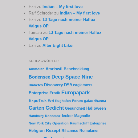
Ezri
zu
Indian – My first love
Ralf Schröder
zu
Indian – My first love
Ezri
zu
13 Tage nach meiner Hallux
Valgus OP
Tamara
zu
13 Tage nach meiner Hallux
Valgus OP
Ezri
zu
After Eight Likör
SCHLAGWÖRTER
Amriswil
Beschneidung
Ammolite
Deep Space Nine
Bodensee
Discovery
DS9
eaglemoss
Diabetes
Europapark
Enterprise
Erotik
ExpoTrek
Ezri
flughafen
Forum
galae rihanna
Garten
Gedicht
Gesundheit
Halloween
lecker
Magnolie
Hamburg
Konstanz
New York City
Operation
Raumschiff Enterprise
Rezept
Religion
Rihannsu
Romulaner