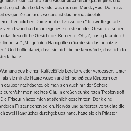
enüßlich den Löffel ab und wieder erscholl ein gedämpftes und
tend zog ich den Löffel wieder aus meinem Mund. „Hee, Du musst
it ewigen Zeiten und zweitens ist das meine absolute
 einer freundlichen Dame liebkost zu werden.“ Ich wollte gerade
äche verschwand und mein eigenes kopfstehendes Gesicht erschien.
 das freundliche Gesicht der Kellnerin. „Oh ja“, hastig kramte ich
timmt so.“ „Mit geübten Handgriffen räumte sie das benutzte
en.“ Und hoffte dabei, dass sie nicht bemerken würde, dass ich den
teckt hatte.
e Warnung des kleinen Kaffeelöffels bereits wieder vergessen. Unter
, als sie mir die Haare wusch und ich genoß das Klappern der
ich darüber nachdachte, ob man sich auch mit der Schere
z durchfuhr mein rechtes Ohr. In großen dunkelroten Tropfen troff
ie Friseurin hatte mich tatsächlich geschnitten. Der kleine
m anderen Friseur gehen sollen. Nervös und aufgeregt versuchte die
ch zwei Handtücher durchgeblutet hatte, hatte sie ein Pflaster