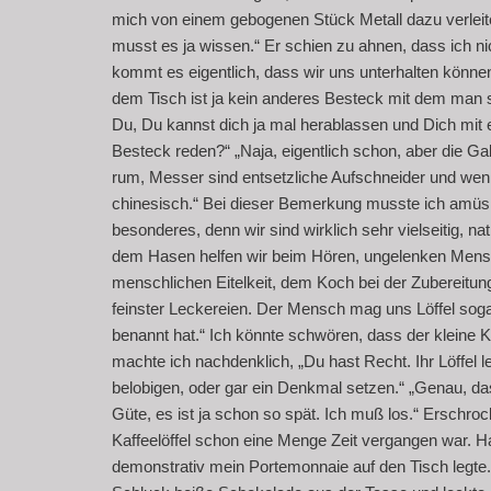
mich von einem gebogenen Stück Metall dazu verleiten
musst es ja wissen.“ Er schien zu ahnen, dass ich n
kommt es eigentlich, dass wir uns unterhalten können?
dem Tisch ist ja kein anderes Besteck mit dem man s
Du, Du kannst dich ja mal herablassen und Dich mit
Besteck reden?“ „Naja, eigentlich schon, aber die Ga
rum, Messer sind entsetzliche Aufschneider und wenn
chinesisch.“ Bei dieser Bemerkung musste ich amüsie
besonderes, denn wir sind wirklich sehr vielseitig, na
dem Hasen helfen wir beim Hören, ungelenken Mensch
menschlichen Eitelkeit, dem Koch bei der Zubereit
feinster Leckereien. Der Mensch mag uns Löffel sogar
benannt hat.“ Ich könnte schwören, dass der kleine K
machte ich nachdenklich, „Du hast Recht. Ihr Löffel le
belobigen, oder gar ein Denkmal setzen.“ „Genau, das f
Güte, es ist ja schon so spät. Ich muß los.“ Erschro
Kaffeelöffel schon eine Menge Zeit vergangen war. H
demonstrativ mein Portemonnaie auf den Tisch legte.