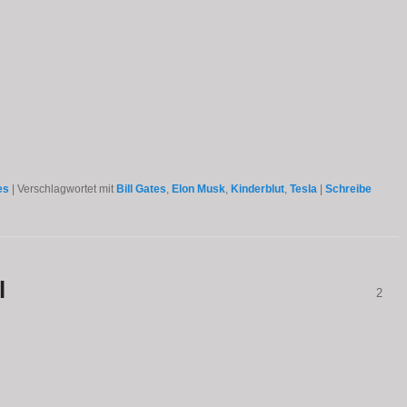
es
|
Verschlagwortet mit
Bill Gates
,
Elon Musk
,
Kinderblut
,
Tesla
|
Schreibe
l
2