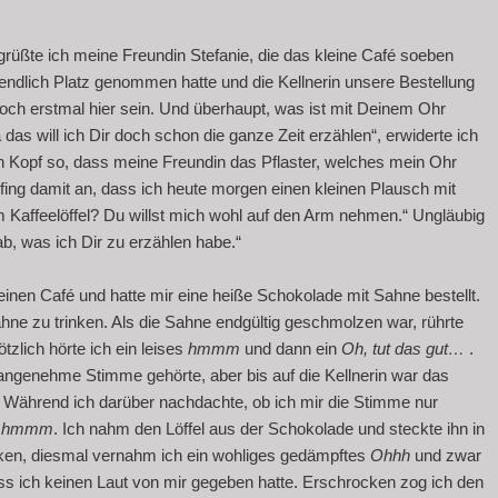
begrüßte ich meine Freundin Stefanie, die das kleine Café soeben
 endlich Platz genommen hatte und die Kellnerin unsere Bestellung
och erstmal hier sein. Und überhaupt, was ist mit Deinem Ohr
as will ich Dir doch schon die ganze Zeit erzählen“, erwiderte ich
n Kopf so, dass meine Freundin das Pflaster, welches mein Ohr
fing damit an, dass ich heute morgen einen kleinen Plausch mit
m Kaffeelöffel? Du willst mich wohl auf den Arm nehmen.“ Ungläubig
ab, was ich Dir zu erzählen habe.“
inen Café und hatte mir eine heiße Schokolade mit Sahne bestellt.
ahne zu trinken. Als die Sahne endgültig geschmolzen war, rührte
zlich hörte ich ein leises
hmmm
und dann ein
Oh, tut das gut…
.
ngenehme Stimme gehörte, aber bis auf die Kellnerin war das
e. Während ich darüber nachdachte, ob ich mir die Stimme nur
s
hmmm
. Ich nahm den Löffel aus der Schokolade und steckte ihn in
en, diesmal vernahm ich ein wohliges gedämpftes
Ohhh
und zwar
ss ich keinen Laut von mir gegeben hatte. Erschrocken zog ich den