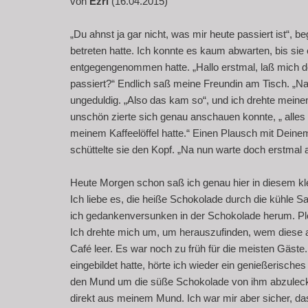
von
Ezri
(16.04.2015)
„Du ahnst ja gar nicht, was mir heute passiert ist“, 
betreten hatte. Ich konnte es kaum abwarten, bis sie
entgegengenommen hatte. „Hallo erstmal, laß mich d
passiert?“ Endlich saß meine Freundin am Tisch. „Na d
ungeduldig. „Also das kam so“, und ich drehte meine
unschön zierte sich genau anschauen konnte, „ alles 
meinem Kaffeelöffel hatte.“ Einen Plausch mit Deine
schüttelte sie den Kopf. „Na nun warte doch erstmal 
Heute Morgen schon saß ich genau hier in diesem kle
Ich liebe es, die heiße Schokolade durch die kühle S
ich gedankenversunken in der Schokolade herum. Plöt
Ich drehte mich um, um herauszufinden, wem diese a
Café leer. Es war noch zu früh für die meisten Gäst
eingebildet hatte, hörte ich wieder ein genießerische
den Mund um die süße Schokolade von ihm abzuleck
direkt aus meinem Mund. Ich war mir aber sicher, da