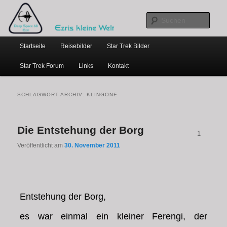
…weil bloggen so schick ist
Zum
Zum
primären
sekundären
Such
Inhalt
Inhalt
Hauptmenü
springen
springen
Ezris kleine Welt
Startseite
Reisebilder
Star Trek Bilder
Star Trek Forum
Links
Kontakt
SCHLAGWORT-ARCHIV:
KLINGONE
Die Entstehung der Borg
1
Veröffentlicht am
30. November 2011
Entstehung der Borg,
es war einmal ein kleiner Ferengi, der