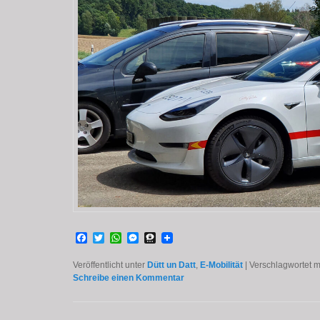
Facebook
Twitter
WhatsApp
Messenger
Threema
Veröffentlicht unter
Dütt un Datt
,
E-Mobilität
|
Verschlagwortet m
Schreibe einen Kommentar