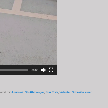
00:08
rtet mit
Amriswil
,
Shuttlehangar
,
Star Trek
,
Volante
|
Schreibe einen