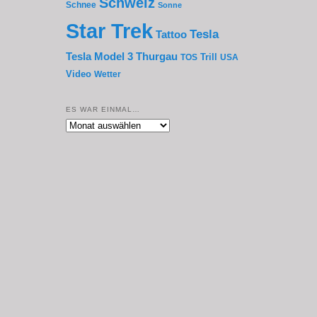
Schweiz
Schnee
Sonne
Star Trek
Tesla
Tattoo
Thurgau
Tesla Model 3
Trill
TOS
USA
Video
Wetter
ES WAR EINMAL…
Es
war
einmal…