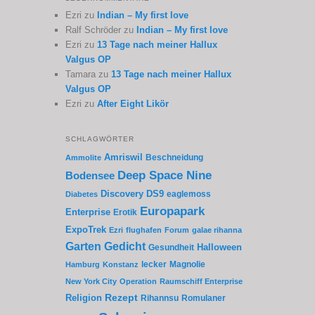
Ezri
zu
Indian – My first love
Ralf Schröder
zu
Indian – My first love
Ezri
zu
13 Tage nach meiner Hallux
Valgus OP
Tamara
zu
13 Tage nach meiner Hallux
Valgus OP
Ezri
zu
After Eight Likör
SCHLAGWÖRTER
Amriswil
Beschneidung
Ammolite
Deep Space Nine
Bodensee
Discovery
DS9
eaglemoss
Diabetes
Europapark
Enterprise
Erotik
ExpoTrek
Ezri
flughafen
Forum
galae rihanna
Garten
Gedicht
Gesundheit
Halloween
lecker
Magnolie
Hamburg
Konstanz
New York City
Operation
Raumschiff Enterprise
Rezept
Religion
Rihannsu
Romulaner