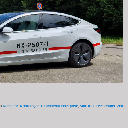
it
Konstanz
,
Kreuzlingen
,
Raumschiff Enterprise
,
Star Trek
,
USS Rattler
,
Zoll
|