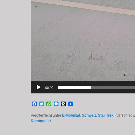
00:00
Facebook
Twitter
WhatsApp
Messenger
Threema
Veröffentlicht unter
E-Mobilität
,
Schweiz
,
Star Trek
|
Verschlagwo
Kommentar