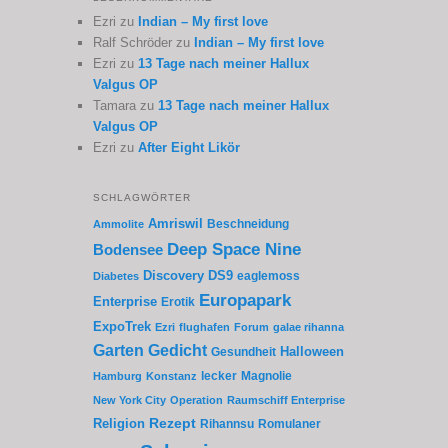
Ezri
zu
Indian – My first love
Ralf Schröder
zu
Indian – My first love
Ezri
zu
13 Tage nach meiner Hallux
Valgus OP
Tamara
zu
13 Tage nach meiner Hallux
Valgus OP
Ezri
zu
After Eight Likör
SCHLAGWÖRTER
Amriswil
Beschneidung
Ammolite
Deep Space Nine
Bodensee
Discovery
DS9
eaglemoss
Diabetes
Europapark
Enterprise
Erotik
ExpoTrek
Ezri
flughafen
Forum
galae rihanna
Garten
Gedicht
Gesundheit
Halloween
lecker
Magnolie
Hamburg
Konstanz
New York City
Operation
Raumschiff Enterprise
Rezept
Religion
Rihannsu
Romulaner