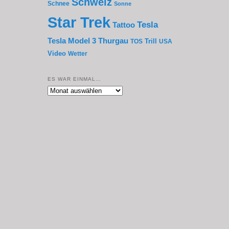
Schweiz
Schnee
Sonne
Star Trek
Tesla
Tattoo
Thurgau
Tesla Model 3
Trill
TOS
USA
Video
Wetter
ES WAR EINMAL…
Es
war
einmal…