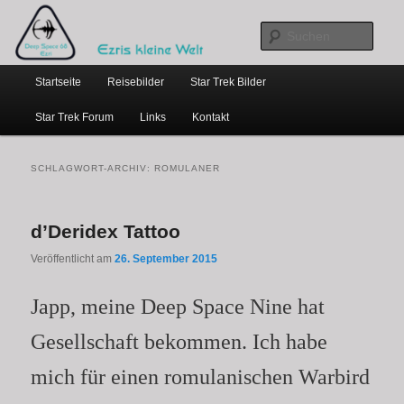
…weil bloggen so schick ist
Zum
Zum
primären
sekundären
Such
Inhalt
Inhalt
Hauptmenü
springen
springen
Ezris kleine Welt
Startseite
Reisebilder
Star Trek Bilder
Star Trek Forum
Links
Kontakt
SCHLAGWORT-ARCHIV:
ROMULANER
d’Deridex Tattoo
Veröffentlicht am
26. September 2015
Japp, meine Deep Space Nine hat
Gesellschaft bekommen. Ich habe
mich für einen romulanischen Warbird