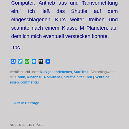
Computer: Antrieb aus und Tarnvorrichtung
ein.” Ich ließ das Shuttle auf dem
eingeschlagenen Kurs weiter treiben und
scannte nach einem Klasse M Planeten, auf
dem ich mich eventuell verstecken konnte.
-tbc-
Facebook
Twitter
WhatsApp
Messenger
Threema
Veröffentlicht unter
Kurzgeschriebenes
,
Star Trek
|
Verschlagwortet
mit
Erotik
,
Rihannsu
,
Romulaner
,
Shuttle
,
Star Trek
|
Schreibe
einen Kommentar
Beitragsnavigation
←
Ältere Beiträge
NEUESTE EINTRÄGE