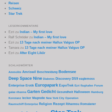
Reisen
Schweiz
Star Trek
LESERKOMMENTARE
Ezri
zu
Indian – My first love
Ralf Schröder
zu
Indian – My first love
Ezri
zu
13 Tage nach meiner Hallux Valgus OP
Tamara
zu
13 Tage nach meiner Hallux Valgus OP
Ezri
zu
After Eight Likör
SCHLAGWÖRTER
Bodensee
Amriswil
Beschneidung
Ammolite
Deep Space Nine
Discovery
DS9
eaglemoss
Diabetes
Europapark
Enterprise
Erotik
ExpoTrek
Ezri
flughafen
Forum
Garten
Gedicht
Gesundheit
Halloween
galae rihanna
Hamburg
lecker
Magnolie
Konstanz
New York City
Operation
Rezept
Religion
Rihannsu
Romulaner
Raumschiff Enterprise