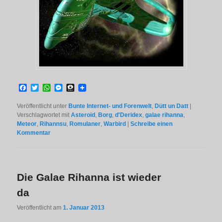
Facebook
Twitter
WhatsApp
Messenger
Threema
Veröffentlicht unter
Bunte Internet- und Forenwelt
,
Dütt un Datt
|
Verschlagwortet mit
Asteroid
,
Borg
,
d'Deridex
,
galae rihanna
,
Meteor
,
Rihannsu
,
Romulaner
,
Warbird
|
Schreibe einen
Kommentar
Die Galae Rihanna ist wieder
da
Veröffentlicht am
1. Januar 2013