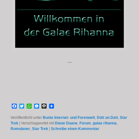
…
Facebook
Twitter
WhatsApp
Messenger
Threema
Veröffentlicht unter
Bunte Internet- und Forenwelt
,
Dütt un Datt
,
Star
Trek
|
Verschlagwortet mit
Diane Duane
,
Forum
,
galae rihanna
,
Romulaner
,
Star Trek
|
Schreibe einen Kommentar