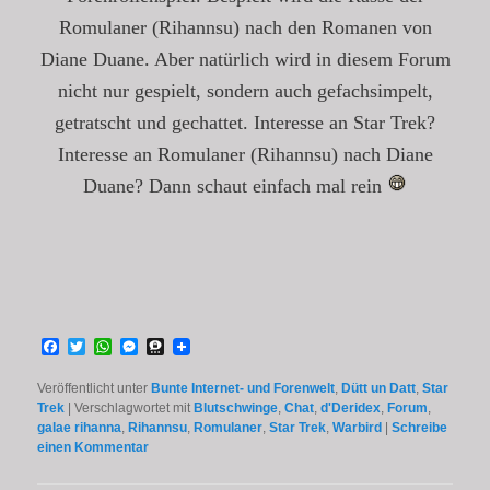
Romulaner (Rihannsu) nach den Romanen von
Diane Duane. Aber natürlich wird in diesem Forum
nicht nur gespielt, sondern auch gefachsimpelt,
getratscht und gechattet. Interesse an Star Trek?
Interesse an Romulaner (Rihannsu) nach Diane
Duane? Dann schaut einfach mal rein
Facebook
Twitter
WhatsApp
Messenger
Threema
Veröffentlicht unter
Bunte Internet- und Forenwelt
,
Dütt un Datt
,
Star
Trek
|
Verschlagwortet mit
Blutschwinge
,
Chat
,
d'Deridex
,
Forum
,
galae rihanna
,
Rihannsu
,
Romulaner
,
Star Trek
,
Warbird
|
Schreibe
einen Kommentar