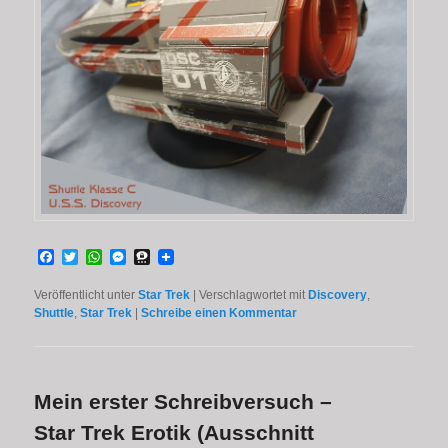
Facebook
Twitter
WhatsApp
Messenger
Threema
Veröffentlicht unter
Star Trek
|
Verschlagwortet mit
Discovery
,
Shuttle
,
Star Trek
|
Schreibe einen Kommentar
Mein erster Schreibversuch –
Star Trek Erotik (Ausschnitt