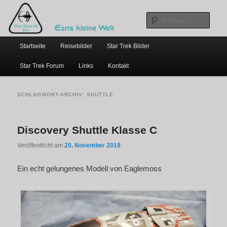
…weil bloggen so schick ist
Zum
Zum
primären
sekundären
Such
Inhalt
Inhalt
Hauptmenü
springen
springen
Ezris kleine Welt
Startseite
Reisebilder
Star Trek Bilder
Star Trek Forum
Links
Kontakt
SCHLAGWORT-ARCHIV:
SHUTTLE
Discovery Shuttle Klasse C
Veröffentlicht am
20. November 2019
Ein echt gelungenes Modell von Eaglemoss