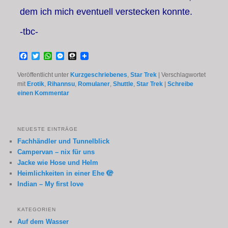
dem ich mich eventuell verstecken konnte.
-tbc-
Facebook
Twitter
WhatsApp
Messenger
Threema
Veröffentlicht unter
Kurzgeschriebenes
,
Star Trek
|
Verschlagwortet
mit
Erotik
,
Rihannsu
,
Romulaner
,
Shuttle
,
Star Trek
|
Schreibe
einen Kommentar
NEUESTE EINTRÄGE
Fachhändler und Tunnelblick
Campervan – nix für uns
Jacke wie Hose und Helm
Heimlichkeiten in einer Ehe 🫣
Indian – My first love
KATEGORIEN
Auf dem Wasser