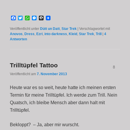
Facebook
Twitter
WhatsApp
Messenger
Threema
Veröffentlicht unter
Dütt un Datt
,
Star Trek
|
Verschlagwortet mit
Anovos
,
Dress
,
Ezri
,
into darkness
,
Kleid
,
Star Trek
,
Trill
|
4
Antworten
Trilltüpfel Tattoo
8
Veröffentlicht am
7. November 2013
Heute war es so weit, heute hatte ich meinen ersten
Termin für meine Trilltüpfel. Ich werde zum Trill. Nein
Quatsch, ich bleibe Mensch aber dann halt mit
Trilltüpfel.
Bekloppt? – Ja, aber mir wurscht.