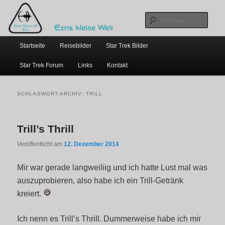
…weil bloggen so schick ist
Zum
Zum
primären
sekundären
Such
Inhalt
Inhalt
Hauptmenü
springen
springen
Ezris kleine Welt
Startseite
Reisebilder
Star Trek Bilder
Star Trek Forum
Links
Kontakt
SCHLAGWORT-ARCHIV:
TRILL
Trill’s Thrill
Veröffentlicht am
12. Dezember 2014
Mir war gerade langweiliig und ich hatte Lust mal was
auszuprobieren, also habe ich ein Trill-Getränk
kreiert.
Ich nenn es Trill’s Thrill. Dummerweise habe ich mir