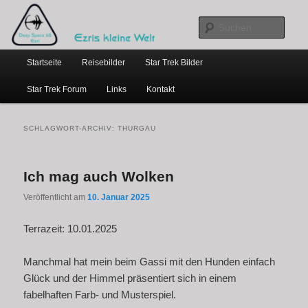
…weil bloggen so schick ist
Zum
Zum
primären
sekundären
Such
Inhalt
Inhalt
Hauptmenü
springen
springen
Ezris kleine Welt
Startseite
Reisebilder
Star Trek Bilder
Star Trek Forum
Links
Kontakt
SCHLAGWORT-ARCHIV:
THURGAU
Ich mag auch Wolken
Veröffentlicht am
10. Januar 2025
Terrazeit: 10.01.2025
Manchmal hat mein beim Gassi mit den Hunden einfach
Glück und der Himmel präsentiert sich in einem
fabelhaften Farb- und Musterspiel.