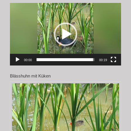
Video-
Player
00:00
00:19
Blässhuhn mit Küken