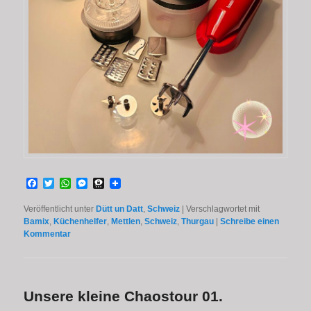
Facebook
Twitter
WhatsApp
Messenger
Threema
Veröffentlicht unter
Dütt un Datt
,
Schweiz
|
Verschlagwortet mit
Bamix
,
Küchenhelfer
,
Mettlen
,
Schweiz
,
Thurgau
|
Schreibe einen
Kommentar
Unsere kleine Chaostour 01.