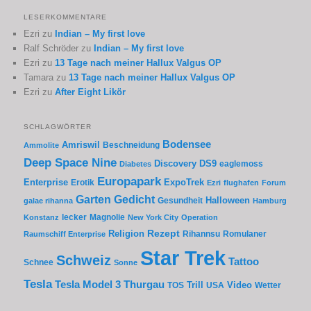
LESERKOMMENTARE
Ezri
zu
Indian – My first love
Ralf Schröder
zu
Indian – My first love
Ezri
zu
13 Tage nach meiner Hallux Valgus OP
Tamara
zu
13 Tage nach meiner Hallux Valgus OP
Ezri
zu
After Eight Likör
SCHLAGWÖRTER
Bodensee
Amriswil
Beschneidung
Ammolite
Deep Space Nine
Discovery
DS9
eaglemoss
Diabetes
Europapark
Enterprise
Erotik
ExpoTrek
Ezri
flughafen
Forum
Garten
Gedicht
Gesundheit
Halloween
galae rihanna
Hamburg
lecker
Magnolie
Konstanz
New York City
Operation
Rezept
Religion
Rihannsu
Romulaner
Raumschiff Enterprise
Star Trek
Schweiz
Tattoo
Schnee
Sonne
Tesla
Thurgau
Tesla Model 3
Trill
Video
TOS
USA
Wetter