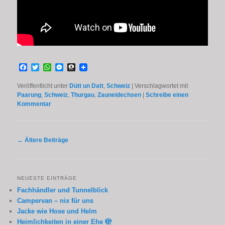
Facebook
Twitter
WhatsApp
Messenger
Threema
Veröffentlicht unter
Dütt un Datt
,
Schweiz
|
Verschlagwortet mit
Paarung
,
Schweiz
,
Thurgau
,
Zauneidechsen
|
Schreibe einen
Kommentar
Beitragsnavigation
←
Ältere Beiträge
NEUESTE EINTRÄGE
Fachhändler und Tunnelblick
Campervan – nix für uns
Jacke wie Hose und Helm
Heimlichkeiten in einer Ehe 🫣