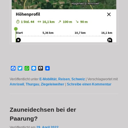
Facebook
Twitter
WhatsApp
Messenger
Threema
Veröffentlicht unter
E-Mobilität
,
Reisen
,
Schweiz
|
Verschlagwortet mit
Amriswil
,
Thurgau
,
Ziegeleiweiher
|
Schreibe einen Kommentar
Zauneidechsen bei der
Paarung?
Veröffentlicht am
29. April 2022