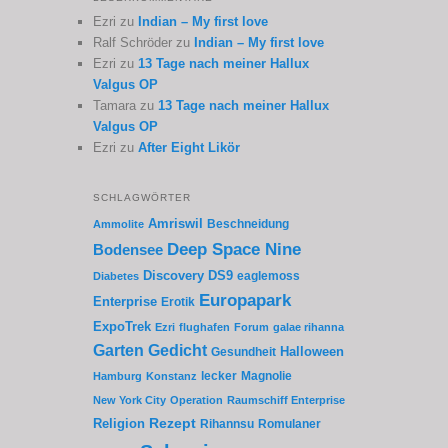
Ezri
zu
Indian – My first love
Ralf Schröder
zu
Indian – My first love
Ezri
zu
13 Tage nach meiner Hallux
Valgus OP
Tamara
zu
13 Tage nach meiner Hallux
Valgus OP
Ezri
zu
After Eight Likör
SCHLAGWÖRTER
Amriswil
Beschneidung
Ammolite
Deep Space Nine
Bodensee
Discovery
DS9
eaglemoss
Diabetes
Europapark
Enterprise
Erotik
ExpoTrek
Ezri
flughafen
Forum
galae rihanna
Garten
Gedicht
Gesundheit
Halloween
lecker
Magnolie
Hamburg
Konstanz
New York City
Operation
Raumschiff Enterprise
Rezept
Religion
Rihannsu
Romulaner