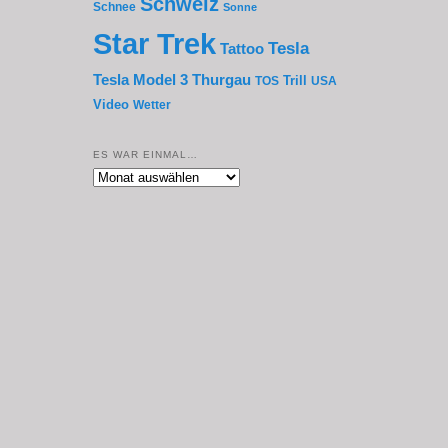
Schweiz
Schnee
Sonne
Star Trek
Tesla
Tattoo
Thurgau
Tesla Model 3
Trill
TOS
USA
Video
Wetter
ES WAR EINMAL…
Es
war
einmal…