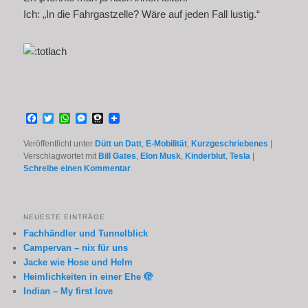
Ich: „In die Fahrgastzelle? Wäre auf jeden Fall lustig.“
Facebook
Twitter
WhatsApp
Messenger
Threema
Veröffentlicht unter
Dütt un Datt
,
E-Mobilität
,
Kurzgeschriebenes
|
Verschlagwortet mit
Bill Gates
,
Elon Musk
,
Kinderblut
,
Tesla
|
Schreibe einen Kommentar
NEUESTE EINTRÄGE
Fachhändler und Tunnelblick
Campervan – nix für uns
Jacke wie Hose und Helm
Heimlichkeiten in einer Ehe 🫣
Indian – My first love