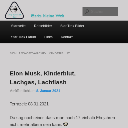
…weil bloggen so schick ist
Zum
Zum
primären
sekundären
Such
Inhalt
Inhalt
Hauptmenü
springen
springen
Ezris kleine Welt
Startseite
Reisebilder
Star Trek Bilder
Star Trek Forum
Links
Kontakt
SCHLAGWORT-ARCHIV:
KINDERBLUT
Elon Musk, Kinderblut,
Lachgas, Lachflash
Veröffentlicht am
8. Januar 2021
Terrazeit: 08.01.2021
Da sag noch einer, dass man nach 17-einhalb Ehejahren
nicht mehr albern sein kann.