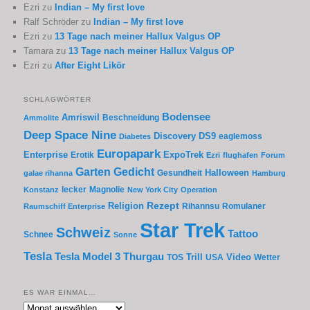
Ezri
zu
Indian – My first love
Ralf Schröder
zu
Indian – My first love
Ezri
zu
13 Tage nach meiner Hallux Valgus OP
Tamara
zu
13 Tage nach meiner Hallux Valgus OP
Ezri
zu
After Eight Likör
SCHLAGWÖRTER
Bodensee
Amriswil
Beschneidung
Ammolite
Deep Space Nine
Discovery
DS9
eaglemoss
Diabetes
Europapark
Enterprise
Erotik
ExpoTrek
Ezri
flughafen
Forum
Garten
Gedicht
Gesundheit
Halloween
galae rihanna
Hamburg
lecker
Magnolie
Konstanz
New York City
Operation
Rezept
Religion
Rihannsu
Romulaner
Raumschiff Enterprise
Star Trek
Schweiz
Tattoo
Schnee
Sonne
Tesla
Thurgau
Tesla Model 3
Trill
Video
TOS
USA
Wetter
ES WAR EINMAL…
Es