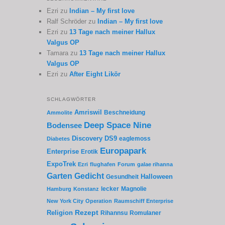
Ezri
zu
Indian – My first love
Ralf Schröder
zu
Indian – My first love
Ezri
zu
13 Tage nach meiner Hallux
Valgus OP
Tamara
zu
13 Tage nach meiner Hallux
Valgus OP
Ezri
zu
After Eight Likör
SCHLAGWÖRTER
Amriswil
Beschneidung
Ammolite
Deep Space Nine
Bodensee
Discovery
DS9
eaglemoss
Diabetes
Europapark
Enterprise
Erotik
ExpoTrek
Ezri
flughafen
Forum
galae rihanna
Garten
Gedicht
Gesundheit
Halloween
lecker
Magnolie
Hamburg
Konstanz
New York City
Operation
Raumschiff Enterprise
Rezept
Religion
Rihannsu
Romulaner