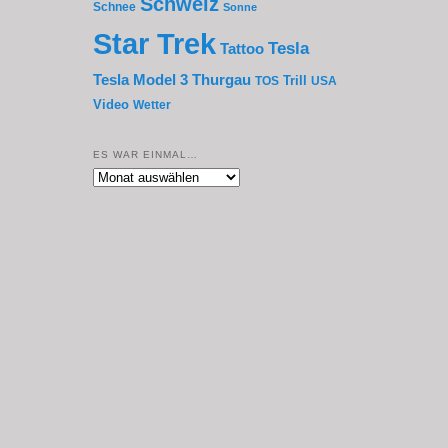
Schweiz
Schnee
Sonne
Star Trek
Tesla
Tattoo
Thurgau
Tesla Model 3
Trill
TOS
USA
Video
Wetter
ES WAR EINMAL…
Es
war
einmal…