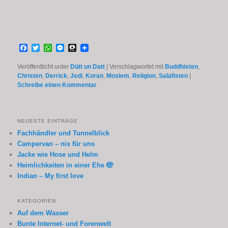
Facebook
Twitter
WhatsApp
Messenger
Threema
Veröffentlicht unter
Dütt un Datt
|
Verschlagwortet mit
Buddhisten
,
Christen
,
Derrick
,
Jedi
,
Koran
,
Moslem
,
Religion
,
Salafisten
|
Schreibe einen Kommentar
NEUESTE EINTRÄGE
Fachhändler und Tunnelblick
Campervan – nix für uns
Jacke wie Hose und Helm
Heimlichkeiten in einer Ehe 🫣
Indian – My first love
KATEGORIEN
Auf dem Wasser
Bunte Internet- und Forenwelt