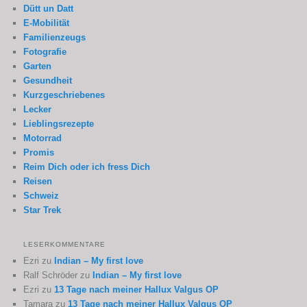
Dütt un Datt
E-Mobilität
Familienzeugs
Fotografie
Garten
Gesundheit
Kurzgeschriebenes
Lecker
Lieblingsrezepte
Motorrad
Promis
Reim Dich oder ich fress Dich
Reisen
Schweiz
Star Trek
LESERKOMMENTARE
Ezri
zu
Indian – My first love
Ralf Schröder
zu
Indian – My first love
Ezri
zu
13 Tage nach meiner Hallux Valgus OP
Tamara
zu
13 Tage nach meiner Hallux Valgus OP