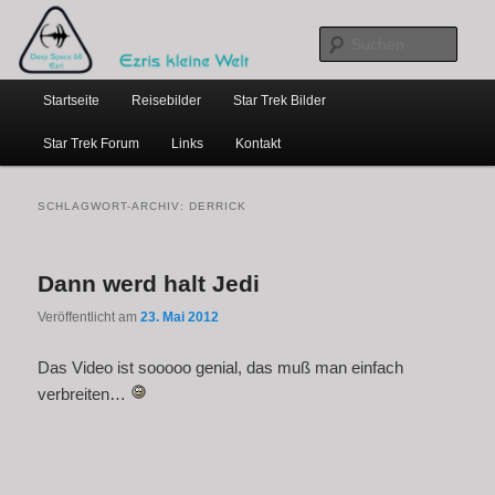
…weil bloggen so schick ist
Zum
Zum
primären
sekundären
Such
Inhalt
Inhalt
Hauptmenü
springen
springen
Ezris kleine Welt
Startseite
Reisebilder
Star Trek Bilder
Star Trek Forum
Links
Kontakt
SCHLAGWORT-ARCHIV:
DERRICK
Dann werd halt Jedi
Veröffentlicht am
23. Mai 2012
Das Video ist sooooo genial, das muß man einfach
verbreiten…