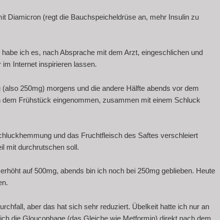
it Diamicron (regt die Bauchspeicheldrüse an, mehr Insulin zu
.
st, habe ich es, nach Absprache mit dem Arzt, eingeschlichen und
im Internet inspirieren lassen.
g (also 250mg) morgens und die andere Hälfte abends vor dem
ach dem Frühstück eingenommen, zusammen mit einem Schluck
 Schluckhemmung und das Fruchtfleisch des Saftes verschleiert
l mit durchrutschen soll.
erhöht auf 500mg, abends bin ich noch bei 250mg geblieben. Heute
en.
chfall, aber das hat sich sehr reduziert. Übelkeit hatte ich nur an
ich die Gloucophage (das Gleiche wie Metformin) direkt nach dem