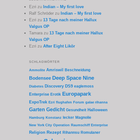
Ezri
zu
Indian – My first love
Ralf Schröder
zu
Indian – My first love
Ezri
zu
13 Tage nach meiner Hallux
Valgus OP
Tamara
zu
13 Tage nach meiner Hallux
Valgus OP
Ezri
zu
After Eight Likör
SCHLAGWÖRTER
Amriswil
Beschneidung
Ammolite
Deep Space Nine
Bodensee
Discovery
DS9
eaglemoss
Diabetes
Europapark
Enterprise
Erotik
ExpoTrek
Ezri
flughafen
Forum
galae rihanna
Garten
Gedicht
Gesundheit
Halloween
lecker
Magnolie
Hamburg
Konstanz
New York City
Operation
Raumschiff Enterprise
Rezept
Religion
Rihannsu
Romulaner