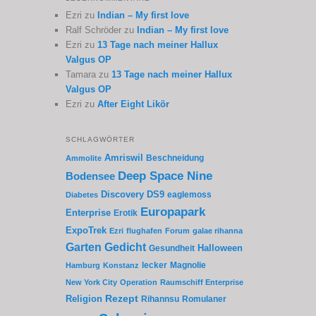
Ezri
zu
Indian – My first love
Ralf Schröder
zu
Indian – My first love
Ezri
zu
13 Tage nach meiner Hallux
Valgus OP
Tamara
zu
13 Tage nach meiner Hallux
Valgus OP
Ezri
zu
After Eight Likör
SCHLAGWÖRTER
Amriswil
Beschneidung
Ammolite
Deep Space Nine
Bodensee
Discovery
DS9
eaglemoss
Diabetes
Europapark
Enterprise
Erotik
ExpoTrek
Ezri
flughafen
Forum
galae rihanna
Garten
Gedicht
Gesundheit
Halloween
lecker
Magnolie
Hamburg
Konstanz
New York City
Operation
Raumschiff Enterprise
Rezept
Religion
Rihannsu
Romulaner