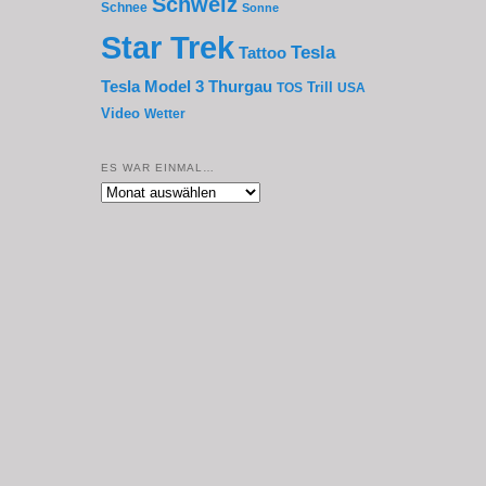
Schweiz
Schnee
Sonne
Star Trek
Tesla
Tattoo
Thurgau
Tesla Model 3
Trill
TOS
USA
Video
Wetter
ES WAR EINMAL…
Es
war
einmal…