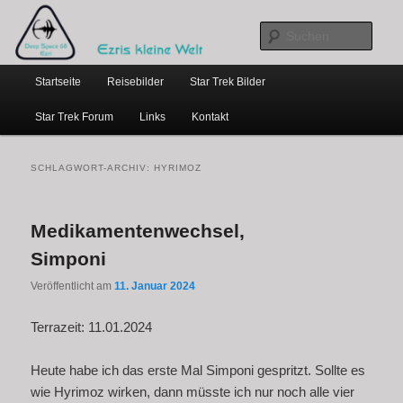
…weil bloggen so schick ist
Zum
Zum
primären
sekundären
Such
Inhalt
Inhalt
Hauptmenü
springen
springen
Ezris kleine Welt
Startseite
Reisebilder
Star Trek Bilder
Star Trek Forum
Links
Kontakt
SCHLAGWORT-ARCHIV:
HYRIMOZ
Medikamentenwechsel,
Simponi
Veröffentlicht am
11. Januar 2024
Terrazeit: 11.01.2024
Heute habe ich das erste Mal Simponi gespritzt. Sollte es
wie Hyrimoz wirken, dann müsste ich nur noch alle vier