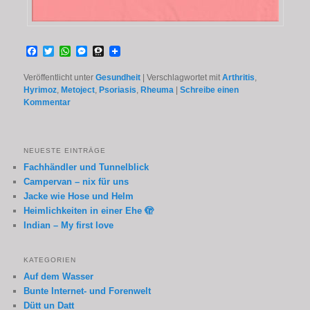
Facebook
Twitter
WhatsApp
Messenger
Threema
Veröffentlicht unter
Gesundheit
|
Verschlagwortet mit
Arthritis
,
Hyrimoz
,
Metoject
,
Psoriasis
,
Rheuma
|
Schreibe einen
Kommentar
NEUESTE EINTRÄGE
Fachhändler und Tunnelblick
Campervan – nix für uns
Jacke wie Hose und Helm
Heimlichkeiten in einer Ehe 🫣
Indian – My first love
KATEGORIEN
Auf dem Wasser
Bunte Internet- und Forenwelt
Dütt un Datt