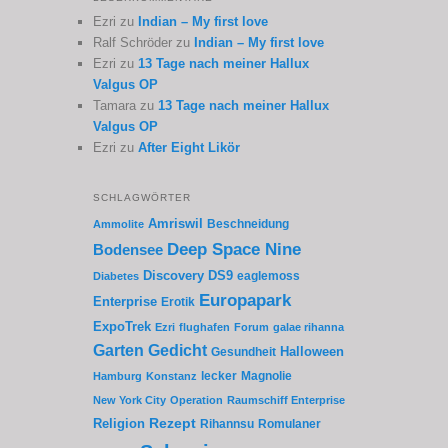
Ezri
zu
Indian – My first love
Ralf Schröder
zu
Indian – My first love
Ezri
zu
13 Tage nach meiner Hallux
Valgus OP
Tamara
zu
13 Tage nach meiner Hallux
Valgus OP
Ezri
zu
After Eight Likör
SCHLAGWÖRTER
Amriswil
Beschneidung
Ammolite
Deep Space Nine
Bodensee
Discovery
DS9
eaglemoss
Diabetes
Europapark
Enterprise
Erotik
ExpoTrek
Ezri
flughafen
Forum
galae rihanna
Garten
Gedicht
Gesundheit
Halloween
lecker
Magnolie
Hamburg
Konstanz
New York City
Operation
Raumschiff Enterprise
Rezept
Religion
Rihannsu
Romulaner