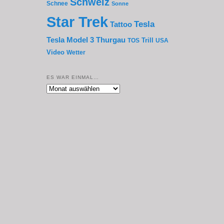
Schweiz
Schnee
Sonne
Star Trek
Tesla
Tattoo
Thurgau
Tesla Model 3
Trill
TOS
USA
Video
Wetter
ES WAR EINMAL…
Es
war
einmal…