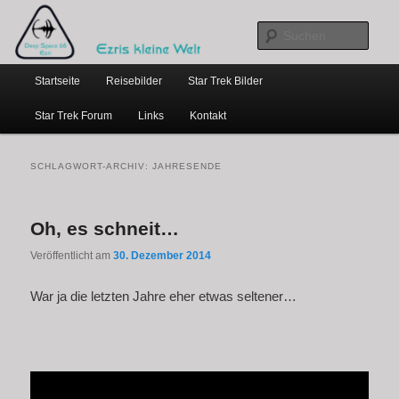
…weil bloggen so schick ist
Zum
Zum
primären
sekundären
Such
Inhalt
Inhalt
Hauptmenü
springen
springen
Ezris kleine Welt
Startseite
Reisebilder
Star Trek Bilder
Star Trek Forum
Links
Kontakt
SCHLAGWORT-ARCHIV:
JAHRESENDE
Oh, es schneit…
Veröffentlicht am
30. Dezember 2014
War ja die letzten Jahre eher etwas seltener…