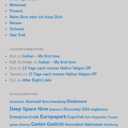
Motorrad
Promis
Reim Dich oder ich fress Dich
Reisen
Schweiz
Star Trek
LESERKOMMENTARE
Ezri
zu
Indian – My first love
Ralf Schröder
zu
Indian – My first love
Ezri
zu
13 Tage nach meiner Hallux Valgus OP
Tamara
zu
13 Tage nach meiner Hallux Valgus OP
Ezri
zu
After Eight Likör
SCHLAGWÖRTER
Bodensee
Amriswil
Beschneidung
Ammolite
Deep Space Nine
Discovery
DS9
eaglemoss
Diabetes
Europapark
Enterprise
Erotik
ExpoTrek
Ezri
flughafen
Forum
Garten
Gedicht
Gesundheit
Halloween
galae rihanna
Hamburg