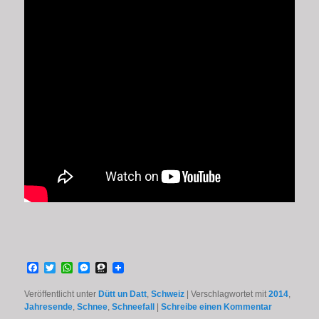
Facebook
Twitter
WhatsApp
Messenger
Threema
Veröffentlicht unter
Dütt un Datt
,
Schweiz
|
Verschlagwortet mit
2014
,
Jahresende
,
Schnee
,
Schneefall
|
Schreibe einen Kommentar