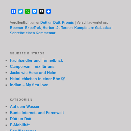
Facebook
Twitter
WhatsApp
Messenger
Threema
Veröffentlicht unter
Dütt un Datt
,
Promis
|
Verschlagwortet mit
Boomer
,
ExpoTrek
,
Herbert Jefferson
,
Kampfstern Galactica
|
Schreibe einen Kommentar
NEUESTE EINTRÄGE
Fachhändler und Tunnelblick
Campervan – nix für uns
Jacke wie Hose und Helm
Heimlichkeiten in einer Ehe 🫣
Indian – My first love
KATEGORIEN
Auf dem Wasser
Bunte Internet- und Forenwelt
Dütt un Datt
E-Mobilität