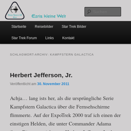
…weil bloggen so schick ist
Zum
Zum
primären
sekundären
Such
Inhalt
Inhalt
Hauptmenü
springen
springen
Ezris kleine Welt
Startseite
Reisebilder
Star Trek Bilder
Star Trek Forum
Links
Kontakt
SCHLAGWORT-ARCHIV:
KAMPFSTERN GALACTICA
Herbert Jefferson, Jr.
Veröffentlicht am
30. November 2011
Achja… lang ists her, als die ursprüngliche Serie
Kampfstern Galactica über die Fernsehschirme
flimmerte. Auf der ExpoTrek 2000 traf ich einen der
einstigen Helden, die unter Commander Adama