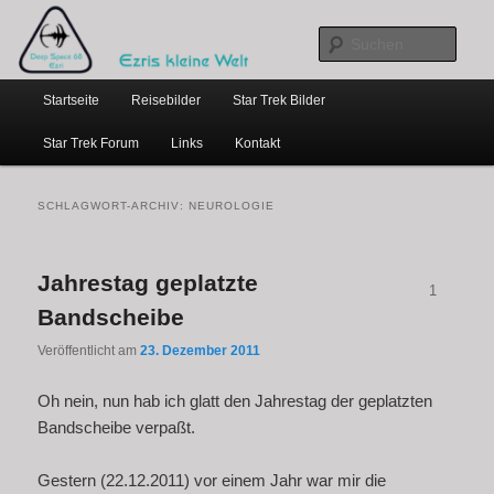
…weil bloggen so schick ist
Zum
Zum
primären
sekundären
Such
Inhalt
Inhalt
Hauptmenü
springen
springen
Ezris kleine Welt
Startseite
Reisebilder
Star Trek Bilder
Star Trek Forum
Links
Kontakt
SCHLAGWORT-ARCHIV:
NEUROLOGIE
Jahrestag geplatzte
1
Bandscheibe
Veröffentlicht am
23. Dezember 2011
Oh nein, nun hab ich glatt den Jahrestag der geplatzten
Bandscheibe verpaßt.
Gestern (22.12.2011) vor einem Jahr war mir die