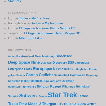
Star Trek
LESERKOMMENTARE
Ezri
zu
Indian – My first love
Ralf Schröder
zu
Indian – My first love
Ezri
zu
13 Tage nach meiner Hallux Valgus OP
Tamara
zu
13 Tage nach meiner Hallux Valgus OP
Ezri
zu
After Eight Likör
SCHLAGWÖRTER
Bodensee
Amriswil
Beschneidung
Ammolite
Deep Space Nine
Discovery
DS9
eaglemoss
Diabetes
Europapark
Enterprise
Erotik
ExpoTrek
Ezri
flughafen
Forum
Garten
Gedicht
Gesundheit
Halloween
galae rihanna
Hamburg
lecker
Magnolie
Konstanz
New York City
Operation
Rezept
Religion
Rihannsu
Romulaner
Raumschiff Enterprise
Star Trek
Schweiz
Tattoo
Schnee
Sonne
Tesla
Thurgau
Tesla Model 3
Trill
Video
TOS
USA
Wetter