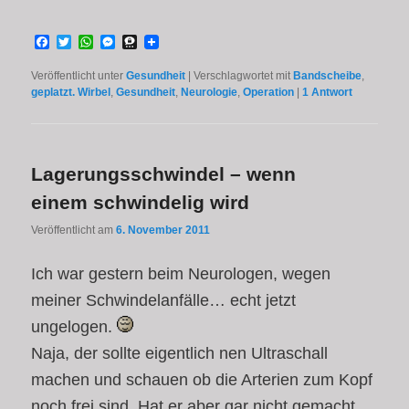
Facebook
Twitter
WhatsApp
Messenger
Threema
Veröffentlicht unter
Gesundheit
|
Verschlagwortet mit
Bandscheibe
,
geplatzt. Wirbel
,
Gesundheit
,
Neurologie
,
Operation
|
1
Antwort
Lagerungsschwindel – wenn
einem schwindelig wird
Veröffentlicht am
6. November 2011
Ich war gestern beim Neurologen, wegen
meiner Schwindelanfälle… echt jetzt
ungelogen.
Naja, der sollte eigentlich nen Ultraschall
machen und schauen ob die Arterien zum Kopf
noch frei sind. Hat er aber gar nicht gemacht,