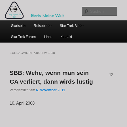
…weil bloggen so schick ist
Zum
Zum
primären
sekundären
Such
Inhalt
Inhalt
Hauptmenü
springen
springen
Ezris kleine Welt
Startseite
Reisebilder
Star Trek Bilder
Star Trek Forum
Links
Kontakt
SCHLAGWORT-ARCHIV:
SBB
SBB: Wehe, wenn man sein
12
GA verliert, dann wirds lustig
Veröffentlicht am
6. November 2011
10. April 2008