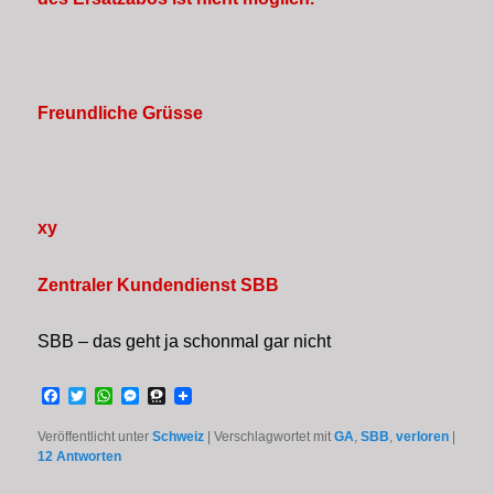
Freundliche Grüsse
xy
Zentraler Kundendienst SBB
SBB – das geht ja schonmal gar nicht
Facebook
Twitter
WhatsApp
Messenger
Threema
Veröffentlicht unter
Schweiz
|
Verschlagwortet mit
GA
,
SBB
,
verloren
|
12
Antworten