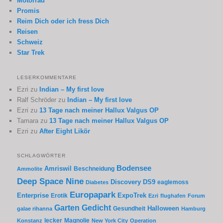
Motorrad
Promis
Reim Dich oder ich fress Dich
Reisen
Schweiz
Star Trek
LESERKOMMENTARE
Ezri
zu
Indian – My first love
Ralf Schröder
zu
Indian – My first love
Ezri
zu
13 Tage nach meiner Hallux Valgus OP
Tamara
zu
13 Tage nach meiner Hallux Valgus OP
Ezri
zu
After Eight Likör
SCHLAGWÖRTER
Bodensee
Amriswil
Beschneidung
Ammolite
Deep Space Nine
Discovery
DS9
eaglemoss
Diabetes
Europapark
Enterprise
Erotik
ExpoTrek
Ezri
flughafen
Forum
Garten
Gedicht
Gesundheit
Halloween
galae rihanna
Hamburg
lecker
Magnolie
Konstanz
New York City
Operation