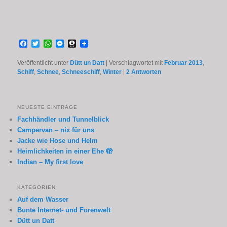
Facebook
Twitter
WhatsApp
Messenger
Threema
Veröffentlicht unter
Dütt un Datt
|
Verschlagwortet mit
Februar 2013
,
Schiff
,
Schnee
,
Schneeschiff
,
Winter
|
2
Antworten
NEUESTE EINTRÄGE
Fachhändler und Tunnelblick
Campervan – nix für uns
Jacke wie Hose und Helm
Heimlichkeiten in einer Ehe 🫣
Indian – My first love
KATEGORIEN
Auf dem Wasser
Bunte Internet- und Forenwelt
Dütt un Datt