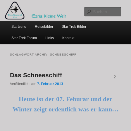
…weil bloggen so schick ist
Zum
Zum
primären
sekundären
Such
Inhalt
Inhalt
Hauptmenü
springen
springen
Ezris kleine Welt
Startseite
Reisebilder
Star Trek Bilder
Star Trek Forum
Links
Kontakt
SCHLAGWORT-ARCHIV:
SCHNEESCHIFF
Das Schneeschiff
2
Veröffentlicht am
7. Februar 2013
Heute ist der 07. Feburar und der
Winter zeigt ordentlich was er kann…