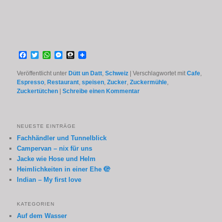
Facebook
Twitter
WhatsApp
Messenger
Threema
Veröffentlicht unter
Dütt un Datt
,
Schweiz
|
Verschlagwortet mit
Cafe
,
Espresso
,
Restaurant
,
speisen
,
Zucker
,
Zuckermühle
,
Zuckertütchen
|
Schreibe einen Kommentar
NEUESTE EINTRÄGE
Fachhändler und Tunnelblick
Campervan – nix für uns
Jacke wie Hose und Helm
Heimlichkeiten in einer Ehe 🫣
Indian – My first love
KATEGORIEN
Auf dem Wasser