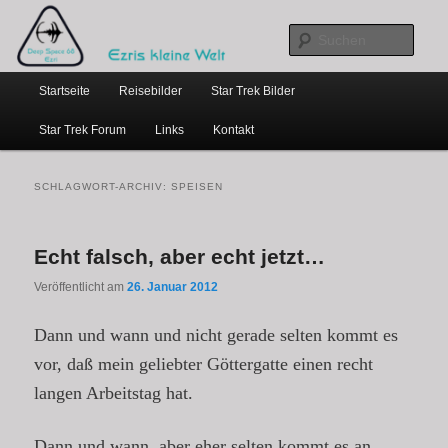
…weil bloggen so schick ist
Zum
Zum
primären
sekundären
Such
Inhalt
Inhalt
Hauptmenü
springen
springen
Ezris kleine Welt
Startseite
Reisebilder
Star Trek Bilder
Star Trek Forum
Links
Kontakt
SCHLAGWORT-ARCHIV:
SPEISEN
Echt falsch, aber echt jetzt…
Veröffentlicht am
26. Januar 2012
Dann und wann und nicht gerade selten kommt es
vor, daß mein geliebter Göttergatte einen recht
langen Arbeitstag hat.
Dann und wann, aber eher selten kommt es an