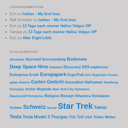
LESERKOMMENTARE
Ezri
zu
Indian – My first love
Ralf Schröder
zu
Indian – My first love
Ezri
zu
13 Tage nach meiner Hallux Valgus OP
Tamara
zu
13 Tage nach meiner Hallux Valgus OP
Ezri
zu
After Eight Likör
SCHLAGWÖRTER
Bodensee
Amriswil
Beschneidung
Ammolite
Deep Space Nine
Discovery
DS9
eaglemoss
Diabetes
Europapark
Enterprise
Erotik
ExpoTrek
Ezri
flughafen
Forum
Garten
Gedicht
Gesundheit
Halloween
galae rihanna
Hamburg
lecker
Magnolie
Konstanz
New York City
Operation
Rezept
Religion
Rihannsu
Romulaner
Raumschiff Enterprise
Star Trek
Schweiz
Tattoo
Schnee
Sonne
Tesla
Thurgau
Tesla Model 3
Trill
Video
TOS
USA
Wetter