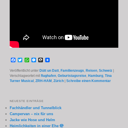
Facebook
Twitter
WhatsApp
Messenger
Threema
Veröffentlicht unter
Dütt un Datt
,
Familienzeugs
,
Reisen
,
Schweiz
|
Verschlagwortet mit
flughafen
,
Geburtstagsreise
,
Hamburg
,
Tina
Turner Musical
,
ZRH-HAM
,
Zürich
|
Schreibe einen Kommentar
NEUESTE EINTRÄGE
Fachhändler und Tunnelblick
Campervan – nix für uns
Jacke wie Hose und Helm
Heimlichkeiten in einer Ehe 🫣