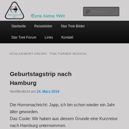
…weil bloggen so schick ist
Zum
Zum
primären
sekundären
Such
Inhalt
Inhalt
Hauptmenü
springen
springen
Ezris kleine Welt
Startseite
Reisebilder
Star Trek Bilder
Star Trek Forum
Links
Kontakt
SCHLAGWORT-ARCHIV:
TINA TURNER MUSICAL
Geburtstagstrip nach
Hamburg
Veröffentlicht am
24. März 2019
Die Horrornachricht: Japp, ich bin schon wieder ein Jahr
älter geworden.
Das Coole: Wir haben aus diesem Grunde eine Kurzreise
nach Hamburg unternommen.