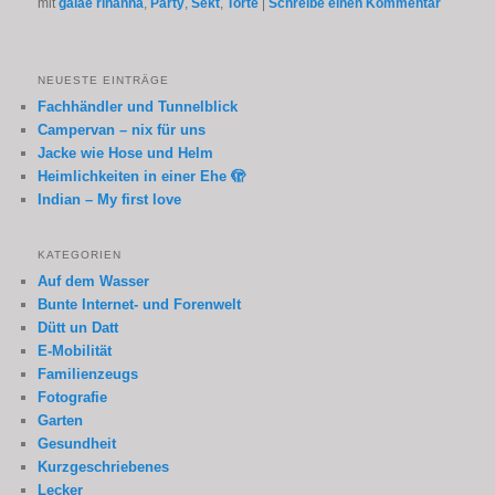
mit
galae rihanna
,
Party
,
Sekt
,
Torte
|
Schreibe einen Kommentar
NEUESTE EINTRÄGE
Fachhändler und Tunnelblick
Campervan – nix für uns
Jacke wie Hose und Helm
Heimlichkeiten in einer Ehe 🫣
Indian – My first love
KATEGORIEN
Auf dem Wasser
Bunte Internet- und Forenwelt
Dütt un Datt
E-Mobilität
Familienzeugs
Fotografie
Garten
Gesundheit
Kurzgeschriebenes
Lecker