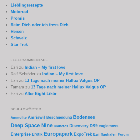
Lieblingsrezepte
Motorrad
Promis
Reim Dich oder ich fress Dich
Reisen
Schweiz
Star Trek
LESERKOMMENTARE
Ezri
zu
Indian – My first love
Ralf Schröder
zu
Indian – My first love
Ezri
zu
13 Tage nach meiner Hallux Valgus OP
Tamara
zu
13 Tage nach meiner Hallux Valgus OP
Ezri
zu
After Eight Likör
SCHLAGWÖRTER
Bodensee
Amriswil
Beschneidung
Ammolite
Deep Space Nine
Discovery
DS9
eaglemoss
Diabetes
Europapark
Enterprise
Erotik
ExpoTrek
Ezri
flughafen
Forum