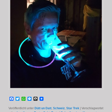
Facebook
Twitter
WhatsApp
Messenger
Threema
Veröffentlicht unter
Dütt un Datt
,
Schweiz
,
Star Trek
|
Verschlagwortet