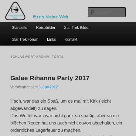
…weil bloggen so schick ist
Zum
Zum
primären
sekundären
Such
Inhalt
Inhalt
Hauptmenü
springen
springen
Ezris kleine Welt
Startseite
Reisebilder
Star Trek Bilder
Star Trek Forum
Links
Kontakt
SCHLAGWORT-ARCHIV:
TORTE
Galae Rihanna Party 2017
Veröffentlicht am
3. Juli 2017
Hach, war das ein Spaß, um es mal mit Kirk (leicht
abgewandelt) zu sagen.
Das Wetter war zwar nicht ganz so spaßig, aber so ein
bißchen Regen hat uns auch nicht davon abgehalten, ein
ordentliches Lagerfeuer zu machen.