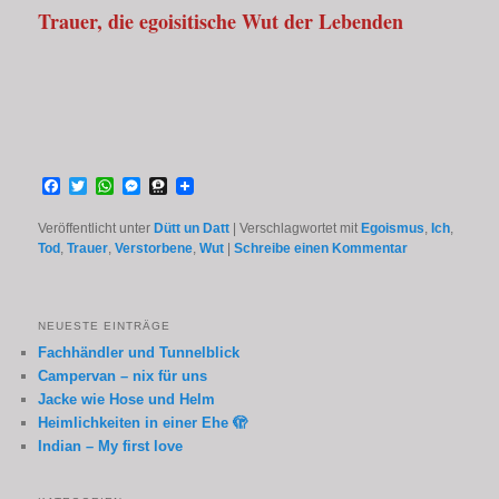
Trauer, die egoisitische Wut der Lebenden
Facebook
Twitter
WhatsApp
Messenger
Threema
Veröffentlicht unter
Dütt un Datt
|
Verschlagwortet mit
Egoismus
,
Ich
,
Tod
,
Trauer
,
Verstorbene
,
Wut
|
Schreibe einen Kommentar
NEUESTE EINTRÄGE
Fachhändler und Tunnelblick
Campervan – nix für uns
Jacke wie Hose und Helm
Heimlichkeiten in einer Ehe 🫣
Indian – My first love