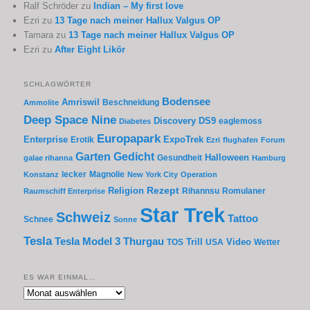
Ralf Schröder
zu
Indian – My first love
Ezri
zu
13 Tage nach meiner Hallux Valgus OP
Tamara
zu
13 Tage nach meiner Hallux Valgus OP
Ezri
zu
After Eight Likör
SCHLAGWÖRTER
Bodensee
Amriswil
Beschneidung
Ammolite
Deep Space Nine
Discovery
DS9
eaglemoss
Diabetes
Europapark
Enterprise
Erotik
ExpoTrek
Ezri
flughafen
Forum
Garten
Gedicht
Gesundheit
Halloween
galae rihanna
Hamburg
lecker
Magnolie
Konstanz
New York City
Operation
Rezept
Religion
Rihannsu
Romulaner
Raumschiff Enterprise
Star Trek
Schweiz
Tattoo
Schnee
Sonne
Tesla
Thurgau
Tesla Model 3
Trill
Video
TOS
USA
Wetter
ES WAR EINMAL…
Es
war