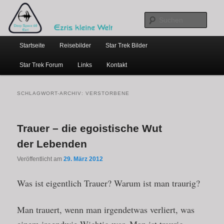
…weil bloggen so schick ist
Zum
Zum
primären
sekundären
Such
Inhalt
Inhalt
Hauptmenü
springen
springen
Ezris kleine Welt
Startseite
Reisebilder
Star Trek Bilder
Star Trek Forum
Links
Kontakt
SCHLAGWORT-ARCHIV:
VERSTORBENE
Trauer – die egoistische Wut
der Lebenden
Veröffentlicht am
29. März 2012
Was ist eigentlich Trauer? Warum ist man traurig?
Man trauert, wenn man irgendetwas verliert, was