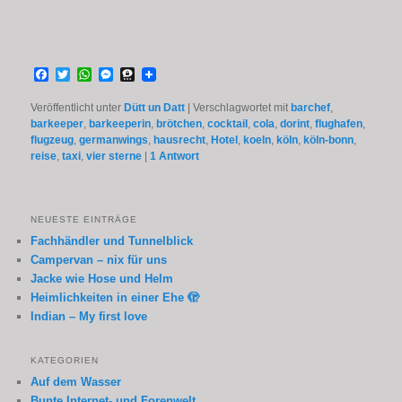
Facebook
Twitter
WhatsApp
Messenger
Threema
Veröffentlicht unter
Dütt un Datt
|
Verschlagwortet mit
barchef
,
barkeeper
,
barkeeperin
,
brötchen
,
cocktail
,
cola
,
dorint
,
flughafen
,
flugzeug
,
germanwings
,
hausrecht
,
Hotel
,
koeln
,
köln
,
köln-bonn
,
reise
,
taxi
,
vier sterne
|
1
Antwort
NEUESTE EINTRÄGE
Fachhändler und Tunnelblick
Campervan – nix für uns
Jacke wie Hose und Helm
Heimlichkeiten in einer Ehe 🫣
Indian – My first love
KATEGORIEN
Auf dem Wasser
Bunte Internet- und Forenwelt