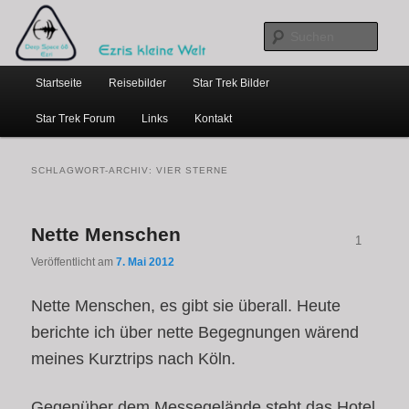
…weil bloggen so schick ist
Zum
Zum
primären
sekundären
Such
Inhalt
Inhalt
Hauptmenü
springen
springen
Ezris kleine Welt
Startseite
Reisebilder
Star Trek Bilder
Star Trek Forum
Links
Kontakt
SCHLAGWORT-ARCHIV:
VIER STERNE
Nette Menschen
1
Veröffentlicht am
7. Mai 2012
Nette Menschen, es gibt sie überall. Heute
berichte ich über nette Begegnungen wärend
meines Kurztrips nach Köln.
Gegenüber dem Messegelände steht das Hotel