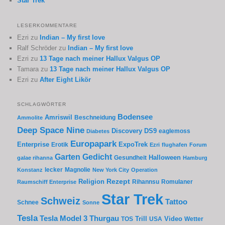
Star Trek
LESERKOMMENTARE
Ezri
zu
Indian – My first love
Ralf Schröder
zu
Indian – My first love
Ezri
zu
13 Tage nach meiner Hallux Valgus OP
Tamara
zu
13 Tage nach meiner Hallux Valgus OP
Ezri
zu
After Eight Likör
SCHLAGWÖRTER
Bodensee
Amriswil
Beschneidung
Ammolite
Deep Space Nine
Discovery
DS9
eaglemoss
Diabetes
Europapark
Enterprise
Erotik
ExpoTrek
Ezri
flughafen
Forum
Garten
Gedicht
Gesundheit
Halloween
galae rihanna
Hamburg
lecker
Magnolie
Konstanz
New York City
Operation
Rezept
Religion
Rihannsu
Romulaner
Raumschiff Enterprise
Star Trek
Schweiz
Tattoo
Schnee
Sonne
Tesla
Thurgau
Tesla Model 3
Trill
Video
TOS
USA
Wetter