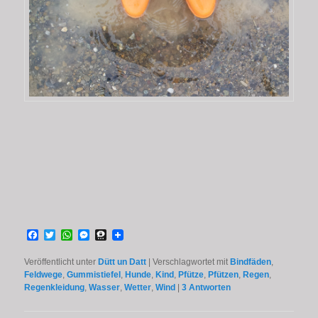
Facebook
Twitter
WhatsApp
Messenger
Threema
Veröffentlicht unter
Dütt un Datt
|
Verschlagwortet mit
Bindfäden
,
Feldwege
,
Gummistiefel
,
Hunde
,
Kind
,
Pfütze
,
Pfützen
,
Regen
,
Regenkleidung
,
Wasser
,
Wetter
,
Wind
|
3
Antworten