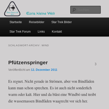
…weil bloggen so schick ist
Zum
Zum
primären
sekundären
Such
Inhalt
Inhalt
Hauptmenü
springen
springen
Ezris kleine Welt
Startseite
Reisebilder
Star Trek Bilder
Star Trek Forum
Links
Kontakt
SCHLAGWORT-ARCHIV:
WIND
Pfützenspringer
3
Veröffentlicht am
12. Dezember 2011
Es regnet. Nicht gerade in Strömen, aber von Bindfäden
kann man schon sprechen. Es ist auch nicht sonderlich
warm oder kalt. Hier und da bläst eine Windbö und treibt
die wassernassen Bindfäden waagrecht vor sich her.