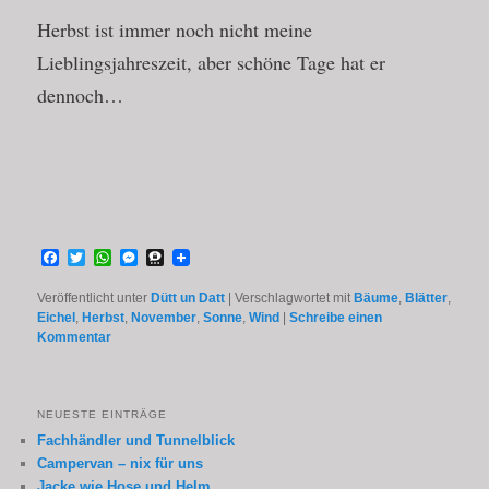
Herbst ist immer noch nicht meine
Lieblingsjahreszeit, aber schöne Tage hat er
dennoch…
Facebook
Twitter
WhatsApp
Messenger
Threema
Veröffentlicht unter
Dütt un Datt
|
Verschlagwortet mit
Bäume
,
Blätter
,
Eichel
,
Herbst
,
November
,
Sonne
,
Wind
|
Schreibe einen
Kommentar
NEUESTE EINTRÄGE
Fachhändler und Tunnelblick
Campervan – nix für uns
Jacke wie Hose und Helm