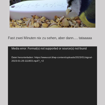
Fast zwei Minuten nix zu sehen, aber dann…. tataaaaa
Video-
Media error: Format(s) not supported or source(s) not found
Player
Datei herunterladen: https://www.ezri.li/wp-content/uploads/2023/01/signal-
2023-01-26-111803.mp4?_=2