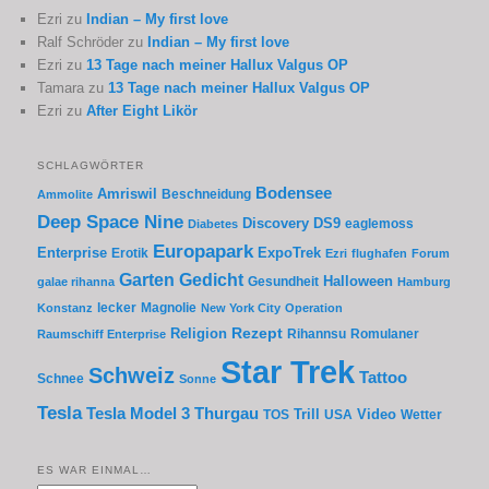
Ezri
zu
Indian – My first love
Ralf Schröder
zu
Indian – My first love
Ezri
zu
13 Tage nach meiner Hallux Valgus OP
Tamara
zu
13 Tage nach meiner Hallux Valgus OP
Ezri
zu
After Eight Likör
SCHLAGWÖRTER
Bodensee
Amriswil
Beschneidung
Ammolite
Deep Space Nine
Discovery
DS9
eaglemoss
Diabetes
Europapark
Enterprise
Erotik
ExpoTrek
Ezri
flughafen
Forum
Garten
Gedicht
Gesundheit
Halloween
galae rihanna
Hamburg
lecker
Magnolie
Konstanz
New York City
Operation
Rezept
Religion
Rihannsu
Romulaner
Raumschiff Enterprise
Star Trek
Schweiz
Tattoo
Schnee
Sonne
Tesla
Thurgau
Tesla Model 3
Trill
Video
TOS
USA
Wetter
ES WAR EINMAL…