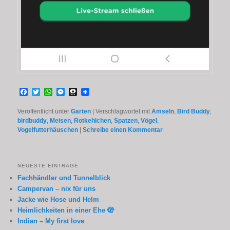
Facebook
Twitter
WhatsApp
Messenger
Threema
Veröffentlicht unter
Garten
|
Verschlagwortet mit
Amseln
,
Bird Buddy
,
birdbuddy
,
Meisen
,
Rotkehlchen
,
Spatzen
,
Vögel
,
Vogelfutterhäuschen
|
Schreibe einen Kommentar
NEUESTE EINTRÄGE
Fachhändler und Tunnelblick
Campervan – nix für uns
Jacke wie Hose und Helm
Heimlichkeiten in einer Ehe 🫣
Indian – My first love