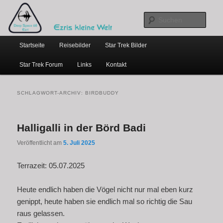
…weil bloggen so schick ist
Zum
Zum
primären
sekundären
Such
Inhalt
Inhalt
Hauptmenü
springen
springen
Ezris kleine Welt
Startseite
Reisebilder
Star Trek Bilder
Star Trek Forum
Links
Kontakt
SCHLAGWORT-ARCHIV:
BIRDBUDDY
Halligalli in der Börd Badi
Veröffentlicht am
5. Juli 2025
Terrazeit: 05.07.2025
Heute endlich haben die Vögel nicht nur mal eben kurz
genippt, heute haben sie endlich mal so richtig die Sau
raus gelassen.