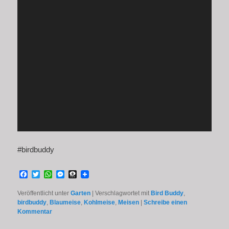
#birdbuddy
Facebook
Twitter
WhatsApp
Messenger
Threema
Veröffentlicht unter
Garten
|
Verschlagwortet mit
Bird Buddy
,
birdbuddy
,
Blaumeise
,
Kohlmeise
,
Meisen
|
Schreibe einen
Kommentar