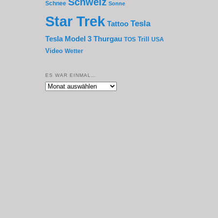
Schweiz
Schnee
Sonne
Star Trek
Tesla
Tattoo
Thurgau
Tesla Model 3
Trill
TOS
USA
Video
Wetter
ES WAR EINMAL…
Es
war
einmal…