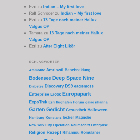
Ezri
zu
Indian – My first love
Ralf Schröder
zu
Indian – My first love
Ezri
zu
13 Tage nach meiner Hallux
Valgus OP
Tamara
zu
13 Tage nach meiner Hallux
Valgus OP
Ezri
zu
After Eight Likör
SCHLAGWÖRTER
Amriswil
Beschneidung
Ammolite
Deep Space Nine
Bodensee
Discovery
DS9
eaglemoss
Diabetes
Europapark
Enterprise
Erotik
ExpoTrek
Ezri
flughafen
Forum
galae rihanna
Garten
Gedicht
Gesundheit
Halloween
lecker
Magnolie
Hamburg
Konstanz
New York City
Operation
Raumschiff Enterprise
Rezept
Religion
Rihannsu
Romulaner