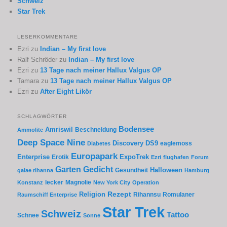
Schweiz
Star Trek
LESERKOMMENTARE
Ezri
zu
Indian – My first love
Ralf Schröder
zu
Indian – My first love
Ezri
zu
13 Tage nach meiner Hallux Valgus OP
Tamara
zu
13 Tage nach meiner Hallux Valgus OP
Ezri
zu
After Eight Likör
SCHLAGWÖRTER
Bodensee
Amriswil
Beschneidung
Ammolite
Deep Space Nine
Discovery
DS9
eaglemoss
Diabetes
Europapark
Enterprise
Erotik
ExpoTrek
Ezri
flughafen
Forum
Garten
Gedicht
Gesundheit
Halloween
galae rihanna
Hamburg
lecker
Magnolie
Konstanz
New York City
Operation
Rezept
Religion
Rihannsu
Romulaner
Raumschiff Enterprise
Star Trek
Schweiz
Tattoo
Schnee
Sonne