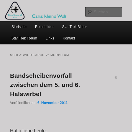
…weil bloggen so schick ist
Zum
Zum
primären
sekundären
Such
Inhalt
Inhalt
Hauptmenü
springen
springen
Ezris kleine Welt
Startseite
Reisebilder
Star Trek Bilder
Star Trek Forum
Links
Kontakt
SCHLAGWORT-ARCHIV:
MORPHIUM
Bandscheibenvorfall
6
zwischen dem 5. und 6.
Halswirbel
Veröffentlicht am
6. November 2011
Hallo liebe Leute,