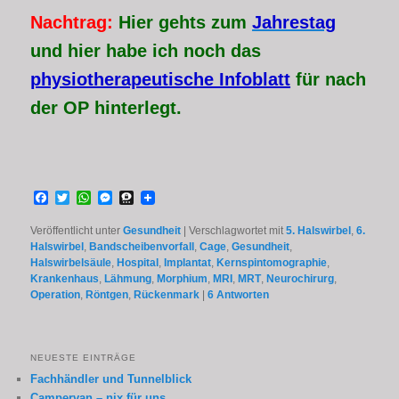
Nachtrag:
Hier gehts zum
Jahrestag
und hier habe ich noch das
physiotherapeutische Infoblatt
für nach
der OP hinterlegt.
Facebook
Twitter
WhatsApp
Messenger
Threema
Veröffentlicht unter
Gesundheit
|
Verschlagwortet mit
5. Halswirbel
,
6.
Halswirbel
,
Bandscheibenvorfall
,
Cage
,
Gesundheit
,
Halswirbelsäule
,
Hospital
,
Implantat
,
Kernspintomographie
,
Krankenhaus
,
Lähmung
,
Morphium
,
MRI
,
MRT
,
Neurochirurg
,
Operation
,
Röntgen
,
Rückenmark
|
6
Antworten
NEUESTE EINTRÄGE
Fachhändler und Tunnelblick
Campervan – nix für uns