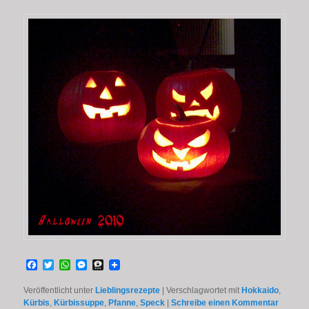
Facebook
Twitter
WhatsApp
Messenger
Threema
Veröffentlicht unter
Lieblingsrezepte
|
Verschlagwortet mit
Hokkaido
,
Kürbis
,
Kürbissuppe
,
Pfanne
,
Speck
|
Schreibe einen Kommentar