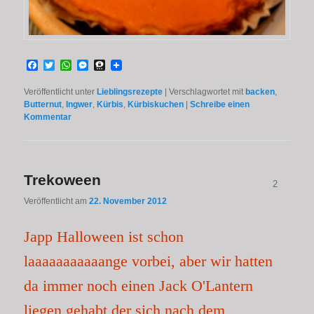
Facebook
Twitter
WhatsApp
Messenger
Threema
Veröffentlicht unter
Lieblingsrezepte
|
Verschlagwortet mit
backen
,
Butternut
,
Ingwer
,
Kürbis
,
Kürbiskuchen
|
Schreibe einen
Kommentar
Trekoween
2
Veröffentlicht am
22. November 2012
Japp Halloween ist schon
laaaaaaaaaaange vorbei, aber wir hatten
da immer noch einen Jack O'Lantern
liegen gehabt der sich nach dem