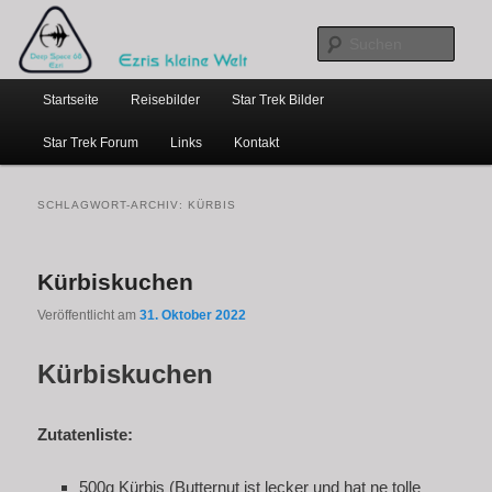
…weil bloggen so schick ist
Zum
Zum
primären
sekundären
Such
Inhalt
Inhalt
Hauptmenü
springen
springen
Ezris kleine Welt
Startseite
Reisebilder
Star Trek Bilder
Star Trek Forum
Links
Kontakt
SCHLAGWORT-ARCHIV:
KÜRBIS
Kürbiskuchen
Veröffentlicht am
31. Oktober 2022
Kürbiskuchen
Zutatenliste:
500g Kürbis (Butternut ist lecker und hat ne tolle