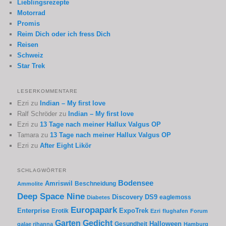
Lieblingsrezepte
Motorrad
Promis
Reim Dich oder ich fress Dich
Reisen
Schweiz
Star Trek
LESERKOMMENTARE
Ezri
zu
Indian – My first love
Ralf Schröder
zu
Indian – My first love
Ezri
zu
13 Tage nach meiner Hallux Valgus OP
Tamara
zu
13 Tage nach meiner Hallux Valgus OP
Ezri
zu
After Eight Likör
SCHLAGWÖRTER
Bodensee
Amriswil
Beschneidung
Ammolite
Deep Space Nine
Discovery
DS9
eaglemoss
Diabetes
Europapark
Enterprise
Erotik
ExpoTrek
Ezri
flughafen
Forum
Garten
Gedicht
Gesundheit
Halloween
galae rihanna
Hamburg