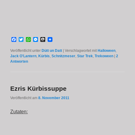
Facebook
Twitter
WhatsApp
Messenger
Threema
Veröffentlicht unter
Dütt un Datt
|
Verschlagwortet mit
Halloween
,
Jack O'Lantern
,
Kürbis
,
Schnitzmeser
,
Star Trek
,
Trekoween
|
2
Antworten
Ezris Kürbissuppe
Veröffentlicht am
8. November 2011
Zutaten: