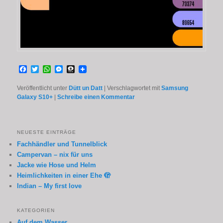
Facebook
Twitter
WhatsApp
Messenger
Threema
Veröffentlicht unter
Dütt un Datt
|
Verschlagwortet mit
Samsung
Galaxy S10+
|
Schreibe einen Kommentar
NEUESTE EINTRÄGE
Fachhändler und Tunnelblick
Campervan – nix für uns
Jacke wie Hose und Helm
Heimlichkeiten in einer Ehe 🫣
Indian – My first love
KATEGORIEN
Auf dem Wasser