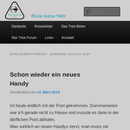
…weil bloggen so schick ist
Zum
Zum
primären
sekundären
Such
Inhalt
Inhalt
Hauptmenü
springen
springen
Ezris kleine Welt
Startseite
Reisebilder
Star Trek Bilder
Star Trek Forum
Links
Kontakt
SCHLAGWORT-ARCHIV:
SAMSUNG GALAXY S10+
Schon wieder ein neues
Handy
Veröffentlicht am
14. März 2019
Ist heute endlich mit der Post gekommen. Dummerweise
war ich gerade nicht zu Hause und musste es dann in der
dörflichen Post abholen.
Was wirklich an neuen Handys nervt, man muss sie